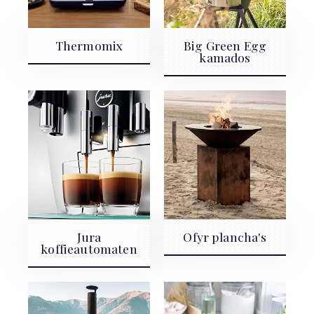
Thermomix
Big Green Egg
kamados
Jura
Ofyr plancha's
koffieautomaten