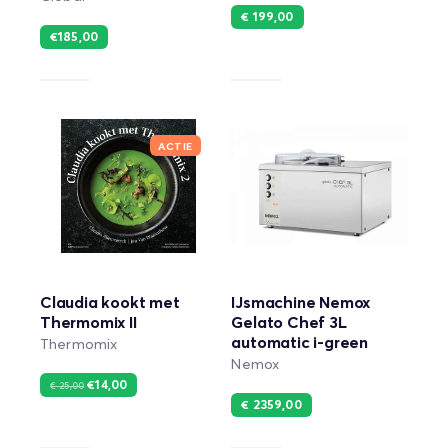
€ 199,00
€185,00
ACTIE
Claudia kookt met
IJsmachine Nemox
Thermomix II
Gelato Chef 3L
automatic i-green
Thermomix
Nemox
€14,00
€ 25,00
€ 2359,00