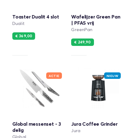
Toaster Dualit 4 slot
Wafelijzer Green Pan
| PFAS vrij
Dualit
GreenPan
€ 369,00
€ 249,90
ACTIE
NIEUW
Global messenset - 3
Jura Coffee Grinder
delig
Jura
Global