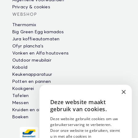
Privacy & cookies
WEBSHOP
Thermomix
Big Green Egg kamados
Jura koffieautomaten
Ofyr plancha's
Vonken en Alfa houtovens
Outdoor meubilair
Kobold
Keukenapparatuur
Potten en pannen
Kookgerei
×
Tafelen
Deze website maakt
Messen
ENGLISH
gebruik van cookies.
Kruiden en oliën
NEDERLANDS
Boeken
Deze website gebruikt cookies om uw
gebruikerservaring te verbeteren.
FRANÇAIS
Door onze website te gebruiken, stemt
u in met alle cookies in