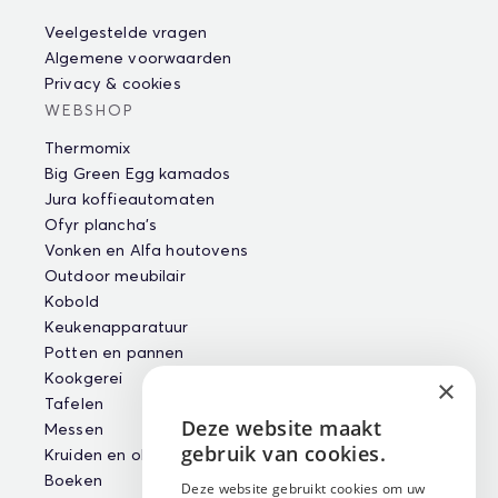
Veelgestelde vragen
Algemene voorwaarden
Privacy & cookies
WEBSHOP
Thermomix
Big Green Egg kamados
Jura koffieautomaten
Ofyr plancha's
Vonken en Alfa houtovens
Outdoor meubilair
Kobold
Keukenapparatuur
Potten en pannen
Kookgerei
×
Tafelen
Deze website maakt
Messen
ENGLISH
gebruik van cookies.
Kruiden en oliën
NEDERLANDS
Boeken
Deze website gebruikt cookies om uw