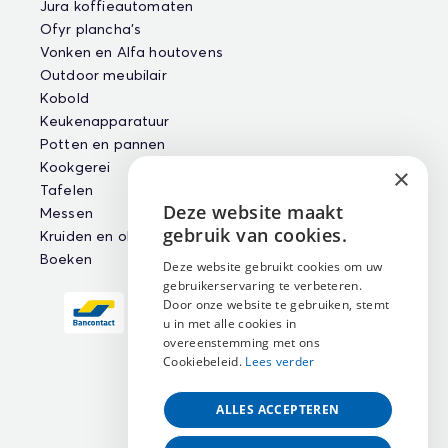
Jura koffieautomaten
Ofyr plancha's
Vonken en Alfa houtovens
Outdoor meubilair
Kobold
Keukenapparatuur
Potten en pannen
Kookgerei
×
Tafelen
Deze website maakt
Messen
ENGLISH
gebruik van cookies.
Kruiden en oliën
NEDERLANDS
Boeken
Deze website gebruikt cookies om uw
gebruikerservaring te verbeteren.
FRANÇAIS
Door onze website te gebruiken, stemt
u in met alle cookies in
overeenstemming met ons
Cookiebeleid.
Lees verder
ALLES ACCEPTEREN