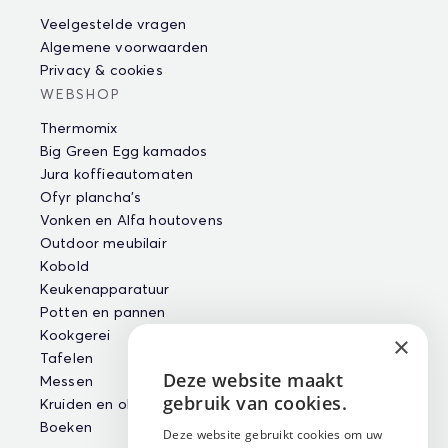
Veelgestelde vragen
Algemene voorwaarden
Privacy & cookies
WEBSHOP
Thermomix
Big Green Egg kamados
Jura koffieautomaten
Ofyr plancha's
Vonken en Alfa houtovens
Outdoor meubilair
Kobold
Keukenapparatuur
Potten en pannen
Kookgerei
×
Tafelen
Deze website maakt
Messen
ENGLISH
gebruik van cookies.
Kruiden en oliën
NEDERLANDS
Boeken
Deze website gebruikt cookies om uw