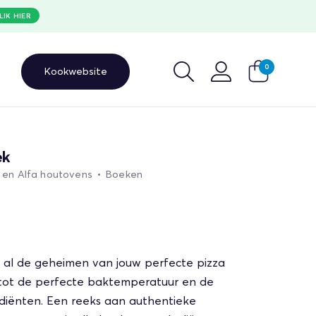
LIK HIER
0
Kookwebsite
ek
 en Alfa houtovens
•
Boeken
 je al de geheimen van jouw perfecte pizza
 tot de perfecte baktemperatuur en de
diënten. Een reeks aan authentieke