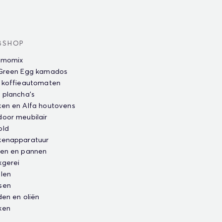
BSHOP
rmomix
 Green Egg kamados
 koffieautomaten
 plancha's
en en Alfa houtovens
oor meubilair
old
kenapparatuur
ten en pannen
kgerei
len
sen
den en oliën
ken