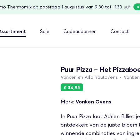
o Thermomix op zaterdag 1 augustus van 9.30 tot 11.30 uur
K
Assortiment
Sale
Cadeaubonnen
Contact
Puur Pizza – Het Pizzabo
Vonken en Alfa houtovens
•
Vonken
€ 34,95
Merk:
Vonken Ovens
In Puur Pizza laat Adrien Billiet
ontdekken: van de juiste bloem
winnende combinaties van ingre­