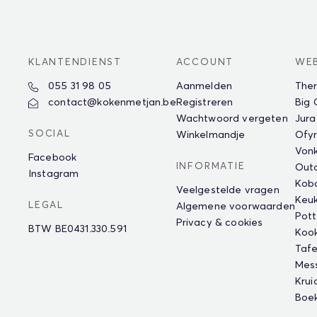
KLANTENDIENST
ACCOUNT
WE
055 31 98 05
Aanmelden
The
contact@kokenmetjan.be
Registreren
Big
Wachtwoord vergeten
Jura
SOCIAL
Winkelmandje
Ofyr
Vonk
Facebook
INFORMATIE
Outd
Instagram
Kob
Veelgestelde vragen
Keu
LEGAL
Algemene voorwaarden
Pot
Privacy & cookies
BTW BE0431.330.591
Koo
Tafe
Mes
Krui
Boe