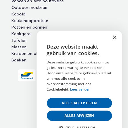
Vonken en Alfa houtovens
Outdoor meubilair
Kobold
Keukenapparatuur
Potten en pannen
Kookgerei
×
Tafelen
Deze website maakt
Messen
ENGLISH
gebruik van cookies.
Kruiden en oliën
NEDERLANDS
Boeken
Deze website gebruikt cookies om uw
gebruikerservaring te verbeteren.
FRANÇAIS
Door onze website te gebruiken, stemt
u in met alle cookies in
overeenstemming met ons
Cookiebeleid.
Lees verder
ALLES ACCEPTEREN
ALLES AFWIJZEN
ZELF INSTELLEN