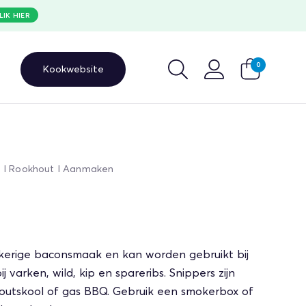
LIK HIER
0
Kookwebsite
 I Rookhout I Aanmaken
okerige baconsmaak en kan worden gebruikt bij
j varken, wild, kip en spareribs. Snippers zijn
houtskool of gas BBQ. Gebruik een smokerbox of