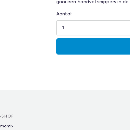
gooi een handvol snippers in de 
Aantal:
BSHOP
rmomix