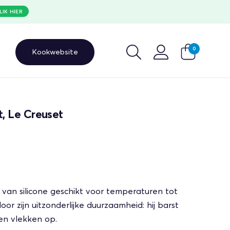
LIK HIER
0
Kookwebsite
t, Le Creuset
van silicone geschikt voor temperaturen tot
or zijn uitzonderlijke duurzaamheid: hij barst
en vlekken op.