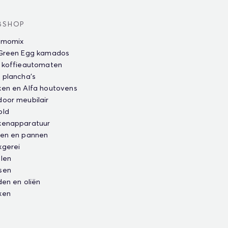
BSHOP
rmomix
 Green Egg kamados
 koffieautomaten
 plancha's
en en Alfa houtovens
oor meubilair
old
kenapparatuur
ten en pannen
kgerei
len
sen
den en oliën
ken