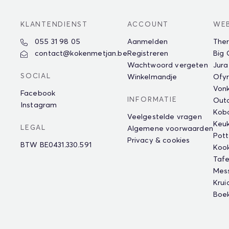
KLANTENDIENST
ACCOUNT
WE
055 31 98 05
Aanmelden
The
contact@kokenmetjan.be
Registreren
Big
Wachtwoord vergeten
Jura
SOCIAL
Winkelmandje
Ofyr
Vonk
Facebook
INFORMATIE
Outd
Instagram
Kob
Veelgestelde vragen
Keu
LEGAL
Algemene voorwaarden
Pot
Privacy & cookies
BTW BE0431.330.591
Koo
Tafe
Mes
Krui
Boe