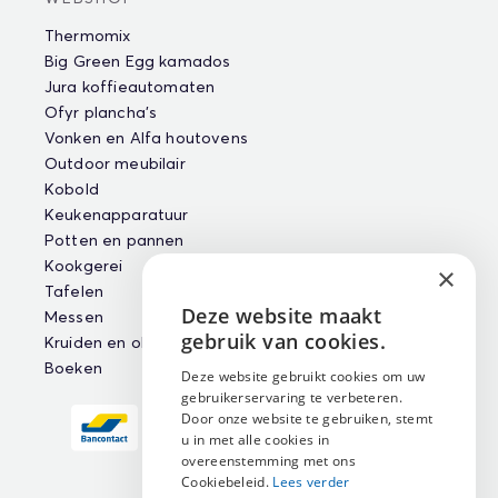
Thermomix
Big Green Egg kamados
Jura koffieautomaten
Ofyr plancha's
Vonken en Alfa houtovens
Outdoor meubilair
Kobold
Keukenapparatuur
Potten en pannen
Kookgerei
×
Tafelen
Deze website maakt
Messen
ENGLISH
gebruik van cookies.
Kruiden en oliën
NEDERLANDS
Boeken
Deze website gebruikt cookies om uw
gebruikerservaring te verbeteren.
FRANÇAIS
Door onze website te gebruiken, stemt
u in met alle cookies in
overeenstemming met ons
Cookiebeleid.
Lees verder