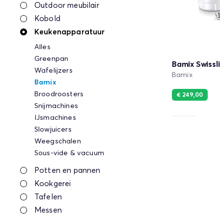
Outdoor meubilair
Kobold
Keukenapparatuur
Alles
Greenpan
Bamix Swiss
Wafelijzers
Bamix
Bamix
Broodroosters
€ 249,00
Snijmachines
IJsmachines
Slowjuicers
Weegschalen
Sous-vide & vacuum
Potten en pannen
Kookgerei
Tafelen
Messen