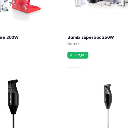
line 200W
Bamix superbox 250W
Bamix
€ 359,00