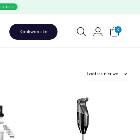
LIK HIER
0
Kookwebsite