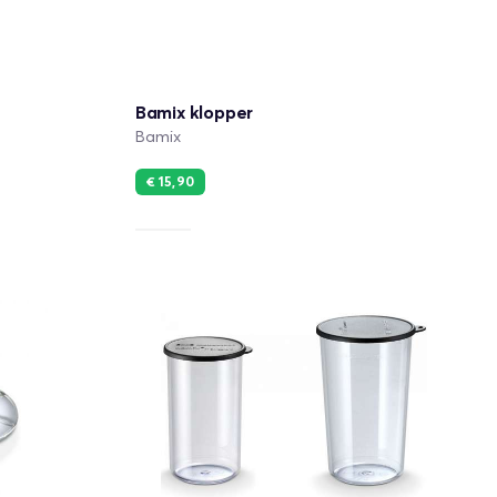
Bamix klopper
Bamix
€ 15,90