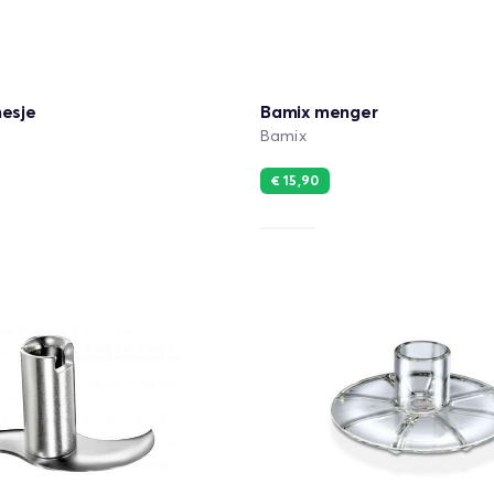
mesje
Bamix menger
Bamix
€ 15,90