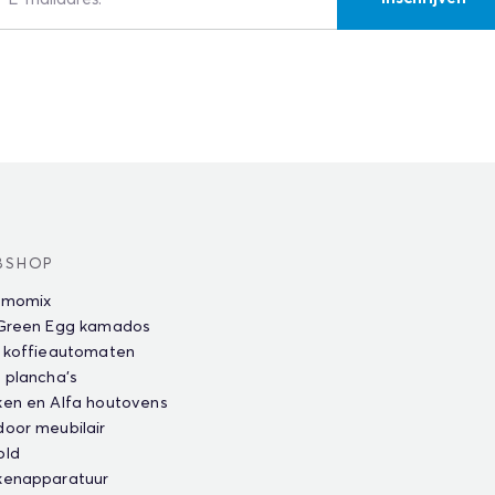
BSHOP
rmomix
 Green Egg kamados
 koffieautomaten
 plancha's
en en Alfa houtovens
oor meubilair
old
kenapparatuur