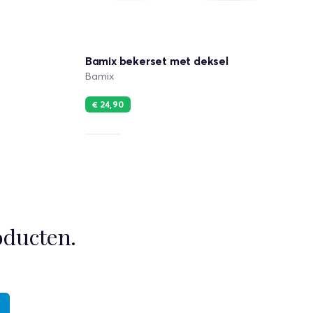
Bamix bekerset met deksel
Bamix
€ 24,90
oducten.