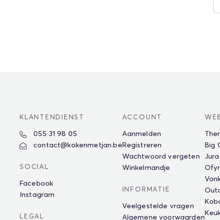
KLANTENDIENST
ACCOUNT
WE
055 31 98 05
Aanmelden
The
contact@kokenmetjan.be
Registreren
Big
Wachtwoord vergeten
Jura
SOCIAL
Winkelmandje
Ofyr
Vonk
Facebook
INFORMATIE
Outd
Instagram
Kob
Veelgestelde vragen
Keu
LEGAL
Algemene voorwaarden