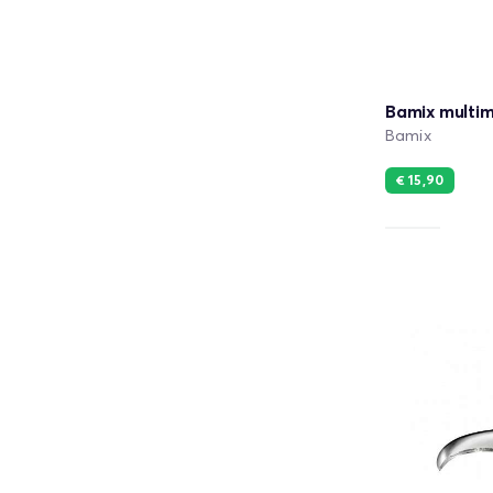
Bamix multi
Bamix
€ 15,90