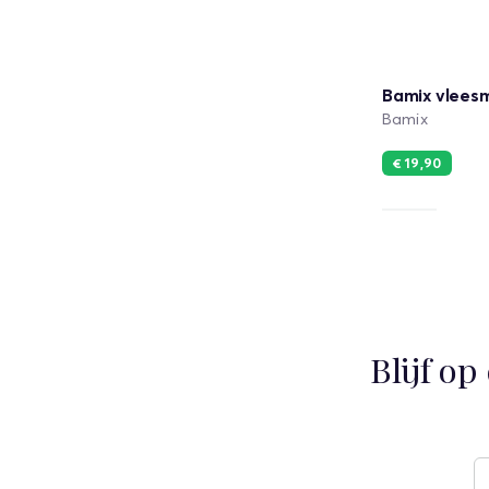
Bamix vlees
Bamix
€ 19,90
Blijf o