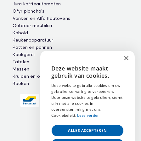
Jura koffieautomaten
Ofyr plancha's
Vonken en Alfa houtovens
Outdoor meubilair
Kobold
Keukenapparatuur
Potten en pannen
Kookgerei
×
Tafelen
Deze website maakt
Messen
ENGLISH
gebruik van cookies.
Kruiden en oliën
NEDERLANDS
Boeken
Deze website gebruikt cookies om uw
gebruikerservaring te verbeteren.
FRANÇAIS
Door onze website te gebruiken, stemt
u in met alle cookies in
overeenstemming met ons
Cookiebeleid.
Lees verder
ALLES ACCEPTEREN