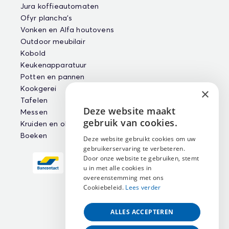
Jura koffieautomaten
Ofyr plancha's
Vonken en Alfa houtovens
Outdoor meubilair
Kobold
Keukenapparatuur
Potten en pannen
Kookgerei
×
Tafelen
Deze website maakt
Messen
ENGLISH
gebruik van cookies.
Kruiden en oliën
NEDERLANDS
Boeken
Deze website gebruikt cookies om uw
gebruikerservaring te verbeteren.
FRANÇAIS
Door onze website te gebruiken, stemt
u in met alle cookies in
overeenstemming met ons
Cookiebeleid.
Lees verder
ALLES ACCEPTEREN