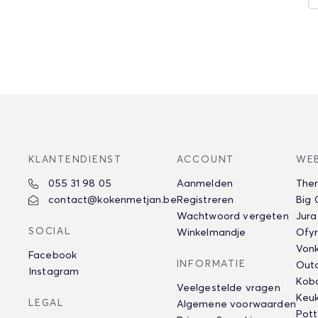
KLANTENDIENST
ACCOUNT
WE
055 31 98 05
Aanmelden
The
contact@kokenmetjan.be
Registreren
Big
Wachtwoord vergeten
Jura
SOCIAL
Winkelmandje
Ofyr
Vonk
Facebook
INFORMATIE
Outd
Instagram
Kob
Veelgestelde vragen
Keu
LEGAL
Algemene voorwaarden
Pot