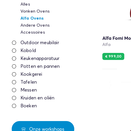
Alles
Vonken Ovens
Alfa Ovens
Andere Ovens
Accessoires
Alfa Forni M
Outdoor meubilair
Alfa
Kobold
€ 999,00
Keukenapparatuur
Potten en pannen
Kookgerei
Tafelen
Messen
Kruiden en oliën
Boeken
Onze workshops