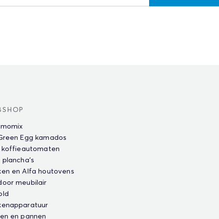
BSHOP
rmomix
 Green Egg kamados
 koffieautomaten
 plancha's
en en Alfa houtovens
oor meubilair
old
kenapparatuur
ten en pannen