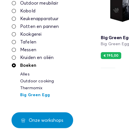
Outdoor meubilair
Kobold
Keukenapparatuur
Potten en pannen
Kookgerei
Big Green E
Tafelen
Big Green Eg
Messen
€ 195,00
Kruiden en oliën
Boeken
Alles
Outdoor cooking
Thermomix
Big Green Egg
Onze workshops