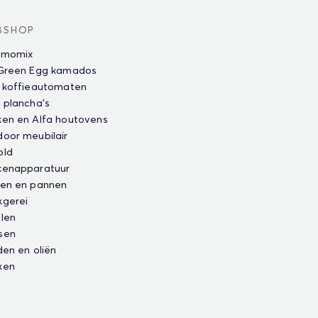
BSHOP
rmomix
 Green Egg kamados
 koffieautomaten
 plancha's
en en Alfa houtovens
oor meubilair
old
kenapparatuur
ten en pannen
kgerei
len
sen
den en oliën
ken