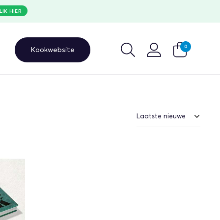
LIK HIER
0
Kookwebsite