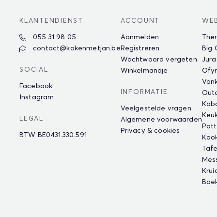
KLANTENDIENST
ACCOUNT
WE
055 31 98 05
Aanmelden
The
contact@kokenmetjan.be
Registreren
Big
Wachtwoord vergeten
Jura
SOCIAL
Winkelmandje
Ofyr
Vonk
Facebook
INFORMATIE
Outd
Instagram
Kob
Veelgestelde vragen
Keu
LEGAL
Algemene voorwaarden
Pot
Privacy & cookies
BTW BE0431.330.591
Koo
Tafe
Mes
Krui
Boe