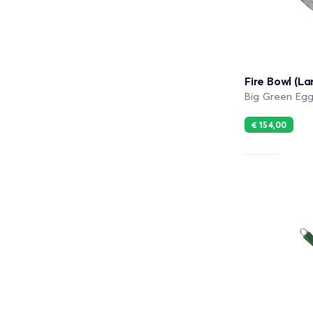
Fire Bowl (La
Big Green Eg
€ 154,00