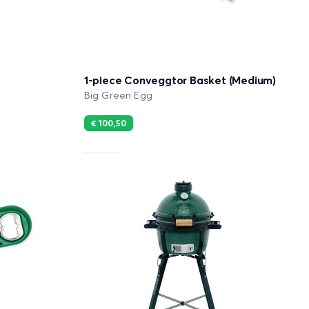
1-piece Conveggtor Basket (Medium)
Big Green Egg
€ 100,50