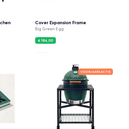
tchen
Cover Expansion Frame
Big Green Egg
€ 186,00
VOORJAARSACTIE