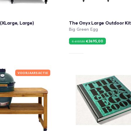
(XLarge, Large)
The Onyx Large Outdoor Ki
g
Big Green Egg
€3695,00
€ 4157,50
VOORJAARSACTIE