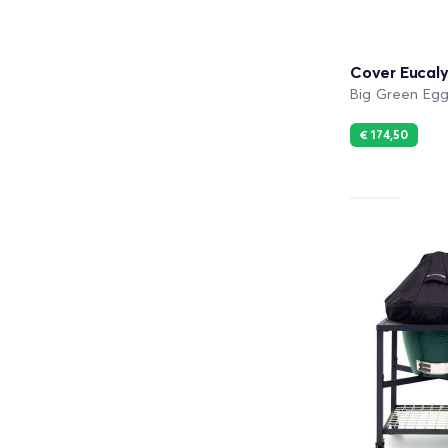
Cover Eucaly
Big Green Eg
€ 174,50