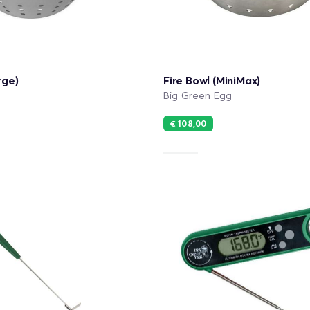
rge)
Fire Bowl (MiniMax)
g
Big Green Egg
€ 108,00