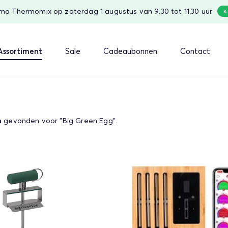
o Thermomix op zaterdag 1 augustus van 9.30 tot 11.30 uur
K
Assortiment
Sale
Cadeaubonnen
Contact
n
gevonden voor "Big Green Egg".