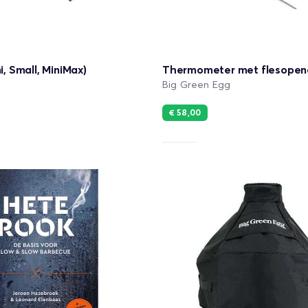
i, Small, MiniMax)
Thermometer met flesopen
g
Big Green Egg
€ 58,00