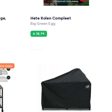
ge,
Hete Kolen Compleet
Big Green Egg
€ 38,99
 BIG DEAL