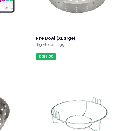
Fire Bowl (XLarge)
Big Green Egg
€ 313,00