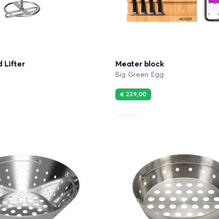
d Lifter
Meater block
g
Big Green Egg
€ 239,00