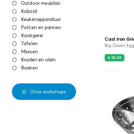
Outdoor meubilair
Kobold
Keukenapparatuur
Potten en pannen
Kookgerei
Cast Iron Gri
Tafelen
Big Green Eg
Messen
€ 38,00
Kruiden en oliën
Boeken
Onze workshops