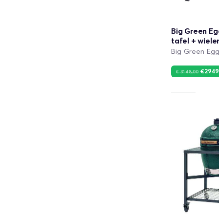
Big Green Eg
tafel + wiele
Big Green Eg
€2949
€ 3148,00